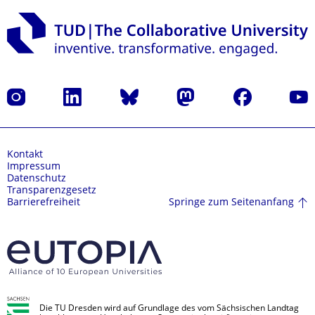
Instagram
LinkedIn
Bluesky
Mastodon
Facebook
Yout
Kontakt
Impressum
Datenschutz
Transparenzgesetz
Springe zum Seitenanfang
Barrierefreiheit
Die TU Dresden wird auf Grundlage des vom Sächsischen Landtag