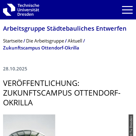
Zur Hauptnavigation springen
Zur Suche springen
Zum Inhalt springen
Arbeitsgruppe Städtebauliches Entwerfen
Breadcrumb-Menü
Startseite
Die Arbeitsgruppe
Aktuell
Zukunftscampus Ottendorf-Okrilla
28.10.2025
VERÖFFENTLI­CHUNG:
ZUKUNFTSCAMPUS OTTENDORF-
OKRILLA
© Tu Dresden