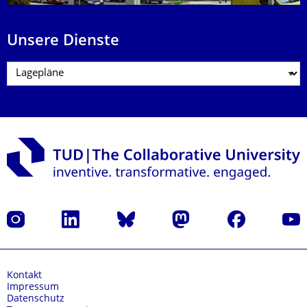
Unsere Dienste
Instagram
LinkedIn
Bluesky
Mastodon
Facebook
Yout
Kontakt
Impressum
Datenschutz