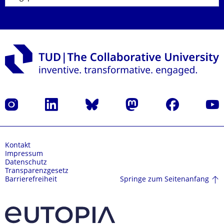
Instagram
LinkedIn
Bluesky
Mastodon
Facebook
Yout
Kontakt
Impressum
Datenschutz
Transparenzgesetz
Springe zum Seitenanfang
Barrierefreiheit