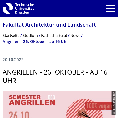
Zur Hauptnavigation springen
Zur Suche springen
Zum Inhalt springen
Fakultät Architektur und Landschaft
Breadcrumb-Menü
Startseite
Studium
Fachschaftsrat
News
Angrillen - 26. Oktober - ab 16 Uhr
20.10.2023
ANGRILLEN - 26. OKTOBER - AB 16
UHR
© FSR Architektur