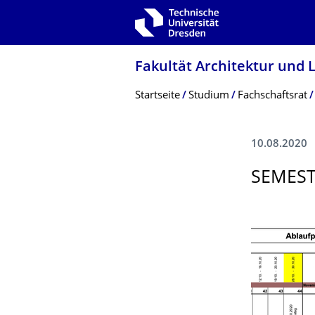
Zur Hauptnavigation springen
Zur Suche springen
Zum Inhalt springen
Fakultät Architektur und 
Breadcrumb-Menü
Startseite
Studium
Fachschaftsrat
10.08.2020
SEMEST