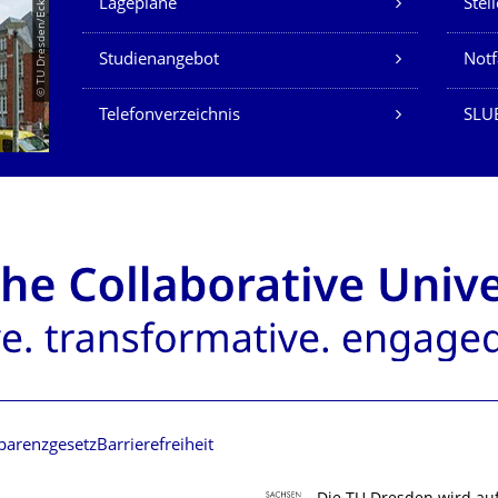
© TU Dresden/Eckold
Lagepläne
Stel
Studienangebot
Not
Telefonverzeichnis
SLU
parenzgesetz
Barrierefreiheit