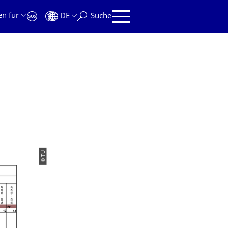
en für
DE
Suche
© TU