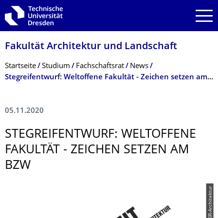
Zur Hauptnavigation springen
Zur Suche springen
Zum Inhalt springen
Fakultät Architektur und Landschaft
Breadcrumb-Menü
Startseite
Studium
Fachschaftsrat
News
Stegreifentwurf: Weltoffene Fakultät - Zeichen setzen am BZW
05.11.2020
STEGREIFENTWURF: WELTOFFENE
FAKULTÄT - ZEICHEN SETZEN AM
BZW
© FSR-Architektur