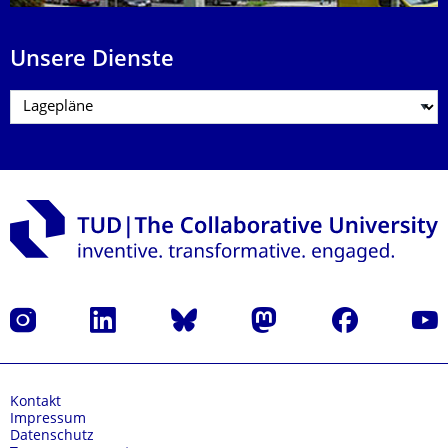
Unsere Dienste
Instagram
LinkedIn
Bluesky
Mastodon
Facebook
Yout
Kontakt
Impressum
Datenschutz