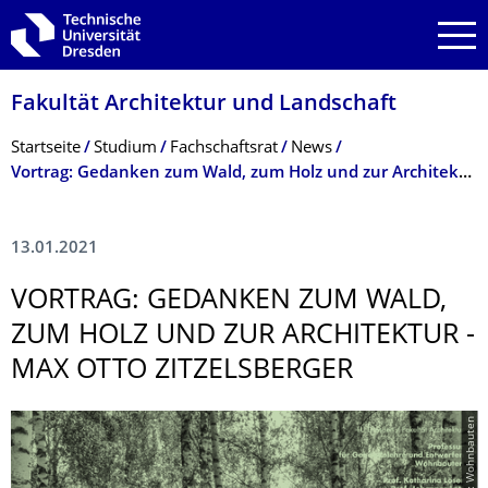
Zur Hauptnavigation springen
Zur Suche springen
Zum Inhalt springen
Fakultät Architektur und Landschaft
Breadcrumb-Menü
Startseite
Studium
Fachschaftsrat
News
Vortrag: Gedanken zum Wald, zum Holz und zur Architektur - Max Otto Zitzelsberger
13.01.2021
VORTRAG: GEDANKEN ZUM WALD,
ZUM HOLZ UND ZUR ARCHITEKTUR -
MAX OTTO ZITZELSBERGER