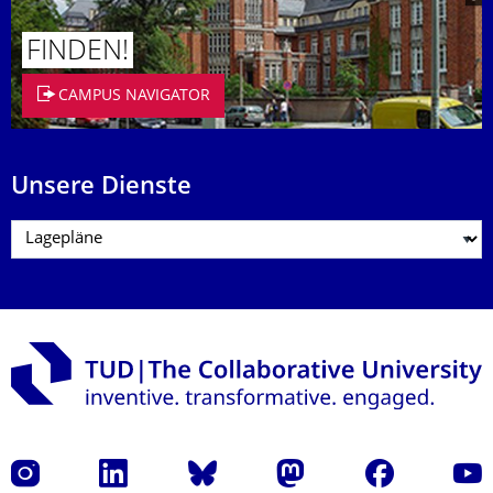
FINDEN!
CAMPUS NAVIGATOR
Unsere Dienste
Instagram
LinkedIn
Bluesky
Mastodon
Facebook
Yout