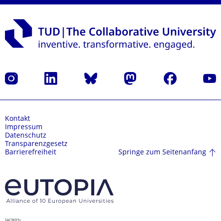
Instagram
LinkedIn
Bluesky
Mastodon
Facebook
Yout
Kontakt
Impressum
Datenschutz
Transparenzgesetz
Springe zum Seitenanfang
Barrierefreiheit