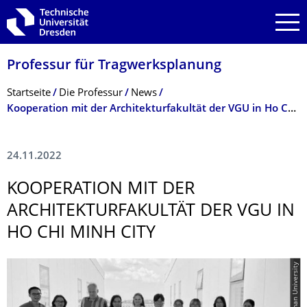
Zur Hauptnavigation springen
Zur Suche springen
Zum Inhalt springen
Professur für Tragwerksplanung
Breadcrumb-Menü
Startseite
Die Professur
News
Kooperation mit der Architekturfakultät der VGU in Ho Chi Minh City
24.11.2022
KOOPERATION MIT DER
ARCHITEKTURFA­KULTÄT DER VGU IN
HO CHI MINH CITY