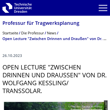
Zur Hauptnavigation springen
Zur Suche springen
Zum Inhalt springen
Professur für Tragwerksplanung
Breadcrumb-Menü
Startseite
Die Professur
News
Open Lecture "Zwischen Drinnen und Draußen" von Dr. Wolfgang Kessling/ Transsolar.
26.10.2023
OPEN LECTURE "ZWISCHEN
DRINNEN UND DRAUSSEN" VON DR. W
OLFGANG KESSLING/ T
RANSSOLAR.