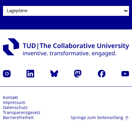
Instagram
LinkedIn
Bluesky
Mastodon
Facebook
Yout
Kontakt
Impressum
Datenschutz
Transparenzgesetz
Springe zum Seitenanfang
Barrierefreiheit