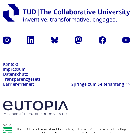
Instagram
LinkedIn
Bluesky
Mastodon
Facebook
Yout
Kontakt
Impressum
Datenschutz
Transparenzgesetz
Springe zum Seitenanfang
Barrierefreiheit
Die TU Dresden wird auf Grundlage des vom Sächsischen Landtag