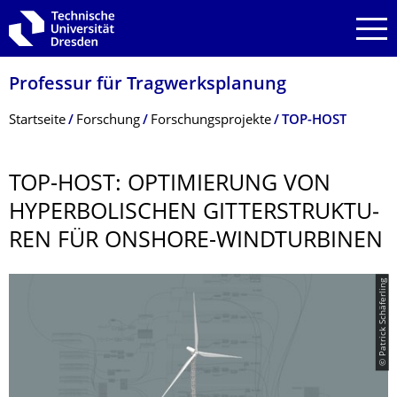
Zur Hauptnavigation springen
Zur Suche springen
Zum Inhalt springen
Professur für Tragwerksplanung
Breadcrumb-Menü
Startseite
Forschung
Forschungsprojekte
TOP-HOST
TOP-HOST: OPTIMIERUNG VON
HYPERBOLISCHEN GITTERSTRUKTU­
REN FÜR ONSHORE-WINDTURBINEN
© Patrick Schäferling