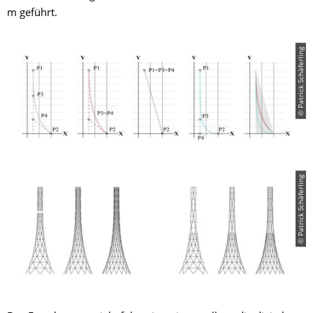
m geführt.
© Patrick Schäferling
© Patrick Schäferling