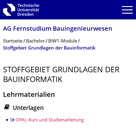
Zur Hauptnavigation springen
Zur Suche springen
Zum Inhalt springen
AG Fernstudium Bauingenieurwesen
Breadcrumb-Menü
Startseite
Bachelor
BIW1-Module
Stoffgebiet Grundlagen der Bauinformatik
STOFFGEBIET GRUNDLAGEN DER
BAUINFORMATIK
Lehrmaterialien
Unterlagen
Stoffgebiet
OPAL-Kurs und Studienanleitung