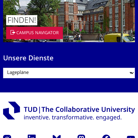
FINDEN!
CAMPUS NAVIGATOR
Unsere Dienste
Instagram
LinkedIn
Bluesky
Mastodon
Facebook
Yout