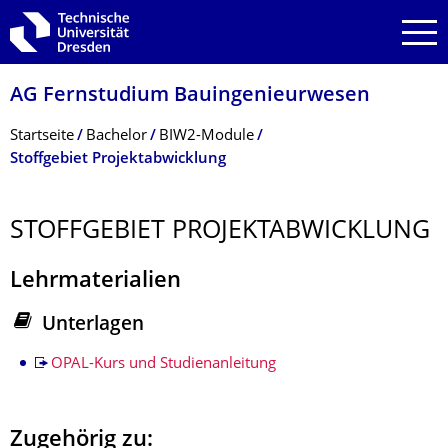
Zur Hauptnavigation springen
Zur Suche springen
Zum Inhalt springen
AG Fernstudium Bauingenieurwesen
Breadcrumb-Menü
Startseite
Bachelor
BIW2-Module
Stoffgebiet Projektabwicklung
STOFFGEBIET PROJEKTABWICKLUNG
Lehrmaterialien
Unterlagen
Stoffgebiet
OPAL-Kurs und Studienanleitung
Zugehörig zu: