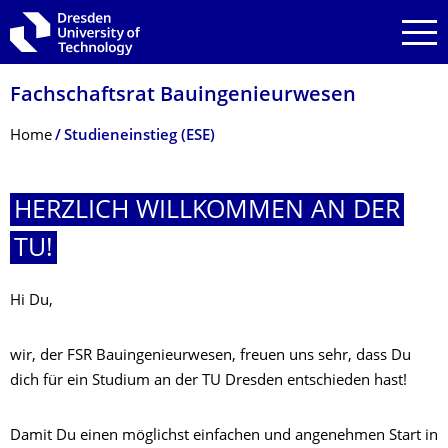
Skip to main navigation
Skip to search
Skip to content
Fachschaftsrat Bauingenieurwesen
Breadcrumb Menu
Home
Studieneinstieg (ESE)
HERZLICH WILLKOMMEN AN DER
TU!
Hi Du,
wir, der FSR Bauingenieurwesen, freuen uns sehr, dass Du
dich für ein Studium an der TU Dresden entschieden hast!
Damit Du einen möglichst einfachen und angenehmen Start in