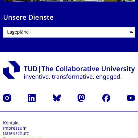
Unsere Dienste
Instagram
LinkedIn
Bluesky
Mastodon
Facebook
Yout
Kontakt
Impressum
Datenschutz