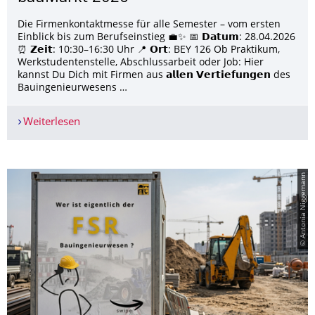
Die Firmenkontaktmesse für alle Semester – vom ersten
Einblick bis zum Berufseinstieg 💼✨ 📅 𝗗𝗮𝘁𝘂𝗺: 28.04.2026
⏰ 𝗭𝗲𝗶𝘁: 10:30–16:30 Uhr 📍 𝗢𝗿𝘁: BEY 126 Ob Praktikum,
Werkstudentenstelle, Abschlussarbeit oder Job: Hier
kannst Du Dich mit Firmen aus 𝗮𝗹𝗹𝗲𝗻 𝗩𝗲𝗿𝘁𝗶𝗲𝗳𝘂𝗻𝗴𝗲𝗻 des
Bauingenieurwesens …
Weiterlesen
bauMarkt 2026
© Antonia Niggemann