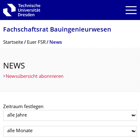
Zur Hauptnavigation springen
Zur Suche springen
Zum Inhalt springen
Fachschaftsrat Bauingenieurwesen
Breadcrumb-Menü
Startseite
Euer FSR
News
NEWS
Newsübersicht abonnieren
Zeitraum festlegen
Jahr auswählen
Monat auswählen