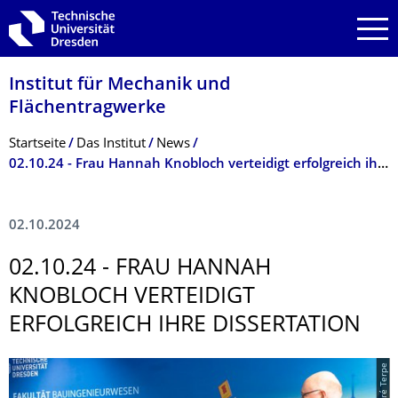
Zur Hauptnavigation springen
Zur Suche springen
Zum Inhalt springen
Institut für Mechanik und
Flächentragwerke
Breadcrumb-Menü
Startseite
Das Institut
News
02.10.24 - Frau Hannah Knobloch verteidigt erfolgreich ihre Dissertation
02.10.2024
02.10.24 - FRAU HANNAH
KNOBLOCH VERTEIDIGT
ERFOLGREICH IHRE DISSERTATION
© André Terpe