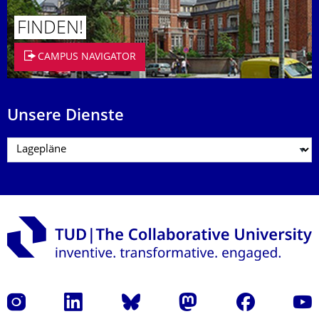
FINDEN!
CAMPUS NAVIGATOR
Unsere Dienste
Instagram
LinkedIn
Bluesky
Mastodon
Facebook
Yout