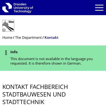
Skip to main navigation
Skip to search
Skip to content
Breadcrumb Menu
Home
The Department
Kontakt
Status Message
Info
This document is not available in the language you
requested. It is therefore shown in German.
KONTAKT FACHBEREICH
STADTBAUWESEN UND
STADTTECHNIK