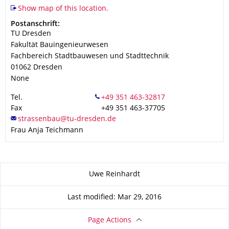
Show map of this location.
Address
Postanschrift:
TU Dresden
Fakultät Bauingenieurwesen
Fachbereich Stadtbauwesen und Stadttechnik
01062
Dresden
None
Tel.
Fax
+49 351 463-37705
Frau Anja Teichmann
About this page
Uwe Reinhardt
Last modified: Mar 29, 2016
Page Actions