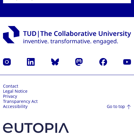
Instagram
LinkedIn
Bluesky
Mastodon
Facebook
YouT
Contact
Legal Notice
Privacy
Transparency Act
Go to top
Accessibility