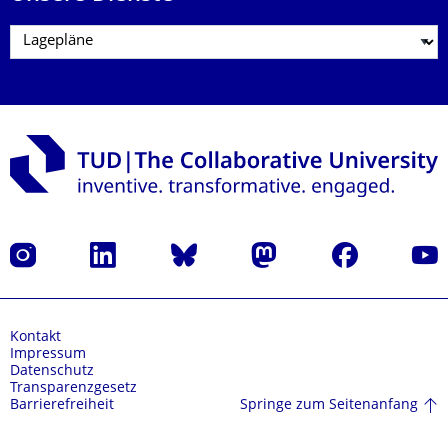
Instagram
LinkedIn
Bluesky
Mastodon
Facebook
Yout
Kontakt
Impressum
Datenschutz
Transparenzgesetz
Springe zum Seitenanfang
Barrierefreiheit