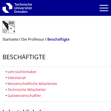
Zur Hauptnavigation springen
Zur Suche springen
Zum Inhalt springen
Breadcrumb-Menü
Startseite
Die Professur
Beschäftigte
BESCHÄFTIGTE
Inhaltsverzeichnis
Lehrstuhlinhaber
Sekretariat
Wissenschaftliche Mitarbeiter
Technische Mitarbeiter
Gastwissenschaftler