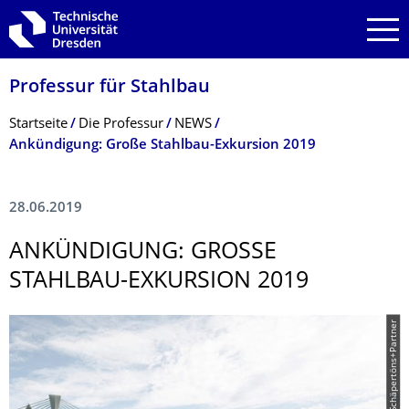
Zur Hauptnavigation springen
Zur Suche springen
Zum Inhalt springen
Professur für Stahlbau
Breadcrumb-Menü
Startseite
Die Professur
NEWS
Ankündigung: Große Stahlbau-Exkursion 2019
28.06.2019
ANKÜNDIGUNG: GROSSE S
TAHLBAU-EXKURSION 2019
© BPR Dr. Schäpertöns+Partner