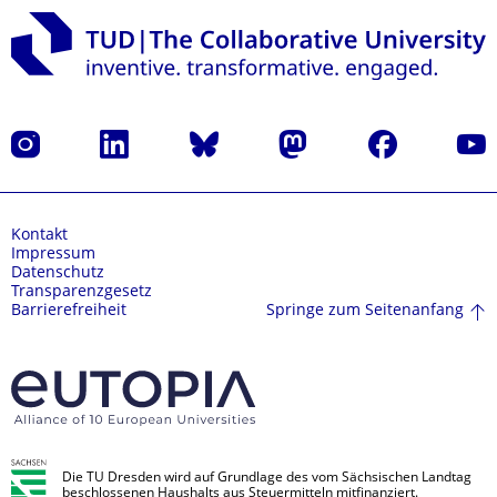
Instagram
LinkedIn
Bluesky
Mastodon
Facebook
Yout
Kontakt
Impressum
Datenschutz
Transparenzgesetz
Springe zum Seitenanfang
Barrierefreiheit
Die TU Dresden wird auf Grundlage des vom Sächsischen Landtag
beschlossenen Haushalts aus Steuermitteln mitfinanziert.