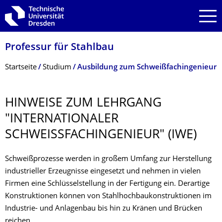
Zur Hauptnavigation springen
Zur Suche springen
Zum Inhalt springen
Professur für Stahlbau
Breadcrumb-Menü
Startseite
Studium
Ausbildung zum Schweißfachingenieur
HINWEISE ZUM LEHRGANG
"INTERNATIONALER
SCHWEISSFACHIN­GENIEUR" (IWE)
Schweißprozesse werden in großem Umfang zur Herstellung
industrieller Erzeugnisse eingesetzt und nehmen in vielen
Firmen eine Schlüsselstellung in der Fertigung ein. Derartige
Konstruktionen können von Stahlhochbaukonstruktionen im
Industrie- und Anlagenbau bis hin zu Kränen und Brücken
reichen.