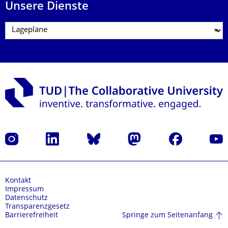
Unsere Dienste
Instagram
LinkedIn
Bluesky
Mastodon
Facebook
Yout
Kontakt
Impressum
Datenschutz
Transparenzgesetz
Springe zum Seitenanfang
Barrierefreiheit