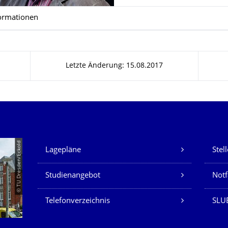
ormationen
Letzte Änderung: 15.08.2017
Unsere Dienste
© TU Dresden/Eckold
Lagepläne
Stel
Studienangebot
Not
Telefonverzeichnis
SLU