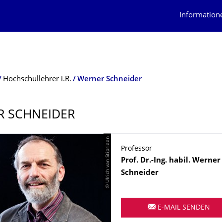
Information
Hochschullehrer i.R.
Werner Schneider
 SCHNEIDER
© Ulrich van Stipriaan
Professor
Name
Prof. Dr.-Ing. habil.
Werner
Schneider
E-MAIL SENDEN