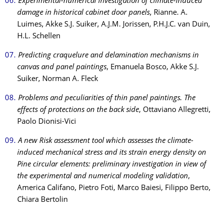
Experimental-numerical investigation of climate-induced
damage in historical cabinet door panels
, Rianne. A.
Luimes, Akke S.J. Suiker, A.J.M. Jorissen, P.H.J.C. van Duin,
H.L. Schellen
Predicting craquelure and delamination mechanisms in
canvas and panel paintings
, Emanuela Bosco, Akke S.J.
Suiker, Norman A. Fleck
Problems and peculiarities of thin panel paintings. The
effects of protections on the back side
, Ottaviano Allegretti,
Paolo Dionisi-Vici
A new Risk assessment tool which assesses the climate-
induced mechanical stress and its strain energy density on
Pine circular elements: preliminary investigation in view of
the experimental and numerical modeling validation
,
America Califano, Pietro Foti, Marco Baiesi, Filippo Berto,
Chiara Bertolin