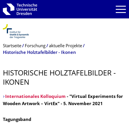
Zur Hauptnavigation springen
Zur Suche springen
Zum Inhalt springen
Breadcrumb-Menü
Startseite
Forschung
aktuelle Projekte
Historische Holztafelbilder - Ikonen
HISTORISCHE HOLZTAFELBILDER -
IKONEN
Internationales Kolloquium
- "Virtual Experiments for
Wooden Artwork – VirtEx" - 5. November 2021
Tagungsband