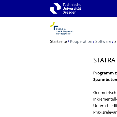
Zur Hauptnavigation springen
Zur Suche springen
Zum Inhalt springen
Breadcrumb-Menü
Startseite
Kooperation
Software
S
STATRA
Programm zu
Spannbeton-
Geometrisch 
Inkrementell-
Unterschiedli
Praxisreleva