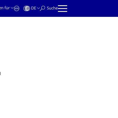
en für
DE
Suche
d