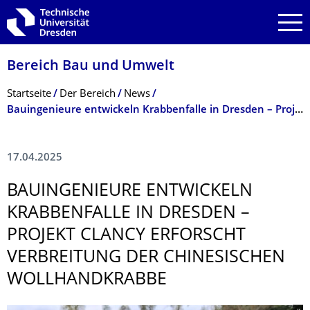
Zur Hauptnavigation springen
Zur Suche springen
Zum Inhalt springen
Bereich Bau und Umwelt
Breadcrumb-Menü
Startseite
Der Bereich
News
Bauingenieure entwickeln Krabbenfalle in Dresden – Projekt CLANCY erforscht Verbreitung der Chinesischen Wollhandkrabbe
17.04.2025
BAUINGENIEURE ENTWICKELN
KRABBENFALLE IN DRESDEN –
PROJEKT CLANCY ERFORSCHT
VERBREITUNG DER CHINESISCHEN
WOLLHANDKRABBE