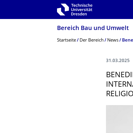
Zur Hauptnavigation springen
Zur Suche springen
Zum Inhalt springen
Bereich Bau und Umwelt
Breadcrumb-Menü
Startseite
Der Bereich
News
31.03.2025
BENEDI
INTERN
RELIGI