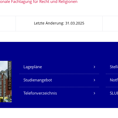
tionale Fachtagung für Recht und Religionen
Letzte Änderung: 31.03.2025
Unsere Dienste
© TU Dresden/Eckold
Lagepläne
Stel
Studienangebot
Not
Telefonverzeichnis
SLU