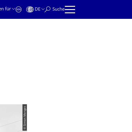
en für
DE
Suche
© Simon Menges