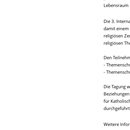
Lebensraum 
Die 3. Inter
damit einem 
religiösen Ze
religiösen T
Den Teilneh
- Themenschw
- Themenschw
Die Tagung w
Beziehungen 
für Katholisc
durchgeführt
Weitere Infor