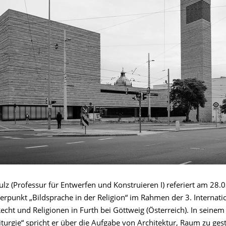
ulz (Professur für Entwerfen und Konstruieren I) referiert am 28
punkt „Bildsprache in der Religion“ im Rahmen der 3. Internati
cht und Religionen in Furth bei Göttweig (Österreich). In seinem
urgie“ spricht er über die Aufgabe von Architektur, Raum zu gest