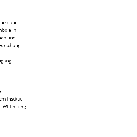
ichen und
mbole in
chen und
Forschung.
ügung:
e
em Institut
le-Wittenberg