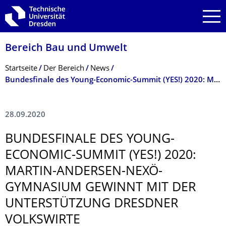
Zur Hauptnavigation springen
Zur Suche springen
Zum Inhalt springen
Bereich Bau und Umwelt
Breadcrumb-Menü
Startseite
Der Bereich
News
Bundesfinale des Young-Economic-Summit (YES!) 2020: Martin-Andersen-Nexö-Gymnasium gewinnt mit der Unterstützung Dresdner Volkswirte
28.09.2020
BUNDESFINALE DES YOUNG-
ECONOMIC-SUMMIT (YES!) 2020:
MARTIN-ANDERSEN-NEXÖ-
GYMNASIUM GEWINNT MIT DER
UNTERSTÜTZUNG DRESDNER
VOLKSWIRTE