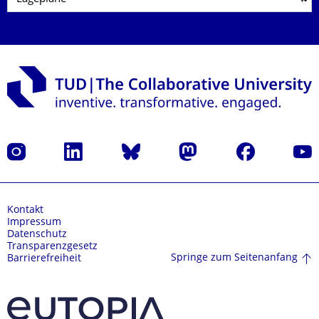
Instagram
LinkedIn
Bluesky
Mastodon
Facebook
Yout
Kontakt
Impressum
Datenschutz
Transparenzgesetz
Springe zum Seitenanfang
Barrierefreiheit