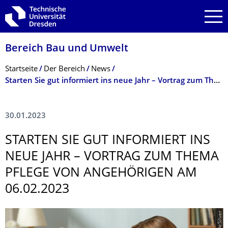
Zur Hauptnavigation springen
Zur Suche springen
Zum Inhalt springen
Bereich Bau und Umwelt
Breadcrumb-Menü
Startseite
Der Bereich
News
Starten Sie gut informiert ins neue Jahr – Vortrag zum Thema Pflege von Angehörigen am 06.02.2023
30.01.2023
STARTEN SIE GUT INFORMIERT INS
NEUE JAHR – VORTRAG ZUM THEMA
PFLEGE VON ANGEHÖRIGEN AM
06.02.2023