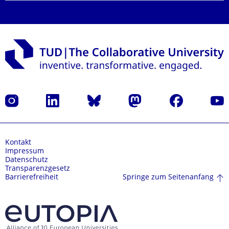
Instagram
LinkedIn
Bluesky
Mastodon
Facebook
Yout
Kontakt
Impressum
Datenschutz
Transparenzgesetz
Springe zum Seitenanfang
Barrierefreiheit