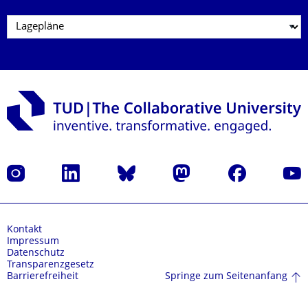
Instagram
LinkedIn
Bluesky
Mastodon
Facebook
Yout
Kontakt
Impressum
Datenschutz
Transparenzgesetz
Springe zum Seitenanfang
Barrierefreiheit