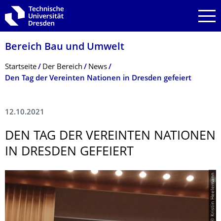
Zur Hauptnavigation springen
Zur Suche springen
Zum Inhalt springen
Bereich Bau und Umwelt
Breadcrumb-Menü
Startseite
Der Bereich
News
Den Tag der Vereinten Nationen in Dresden gefeiert
12.10.2021
DEN TAG DER VEREINTEN NATIONEN
IN DRESDEN GEFEIERT
© Kristin Heelemann