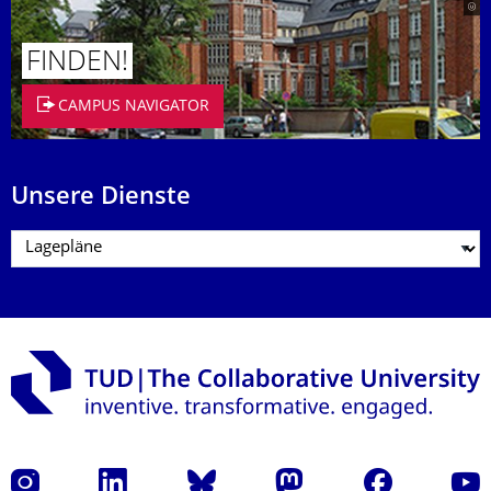
FINDEN!
CAMPUS NAVIGATOR
Unsere Dienste
Instagram
LinkedIn
Bluesky
Mastodon
Facebook
Yout