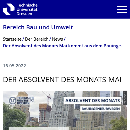
Zur Hauptnavigation springen
Zur Suche springen
Zum Inhalt springen
Bereich Bau und Umwelt
Breadcrumb-Menü
Startseite
Der Bereich
News
Der Absolvent des Monats Mai kommt aus dem Bauingenieurwesen
16.05.2022
DER ABSOLVENT DES MONATS MAI
© privat