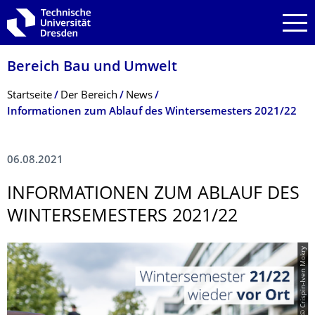
Zur Hauptnavigation springen
Zur Suche springen
Zum Inhalt springen
Bereich Bau und Umwelt
Breadcrumb-Menü
Startseite
Der Bereich
News
Informationen zum Ablauf des Wintersemesters 2021/22
06.08.2021
INFORMATIONEN ZUM ABLAUF DES
WINTERSEMESTERS 2021/22
© Crispin-Iven Mokry