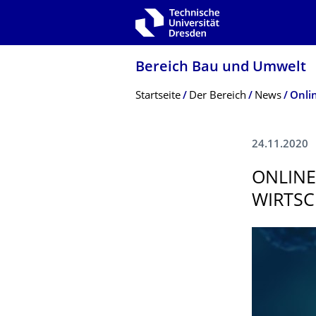
Zur Hauptnavigation springen
Zur Suche springen
Zum Inhalt springen
Bereich Bau und Umwelt
Breadcrumb-Menü
Startseite
Der Bereich
News
24.11.2020
ONLINE
WIRTSC