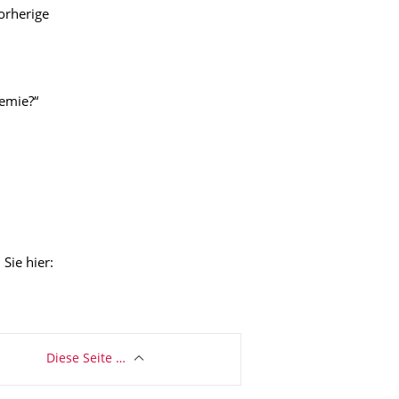
orherige
emie?“
Sie hier:
Diese Seite …