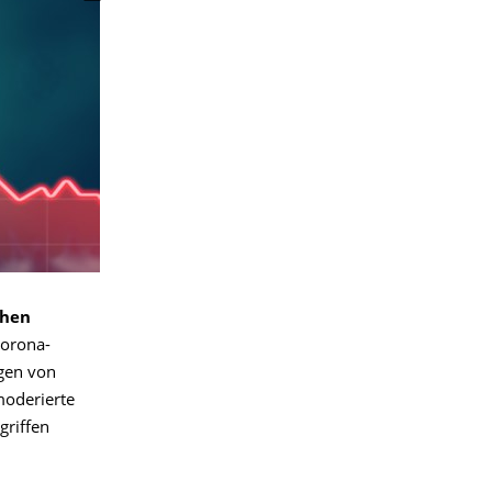
chen
Corona-
ägen von
moderierte
griffen