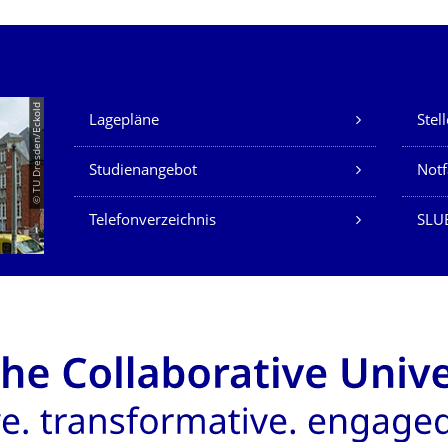
Unsere Dienste
© TU Dresden/Eckold
Lagepläne
Stel
Studienangebot
Not
Telefonverzeichnis
SLU