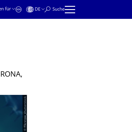
en für
DE
Suche
ORONA,
© ffikretow_shutterstock