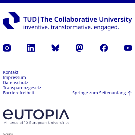
Instagram
LinkedIn
Bluesky
Mastodon
Facebook
Yout
Kontakt
Impressum
Datenschutz
Transparenzgesetz
Springe zum Seitenanfang
Barrierefreiheit