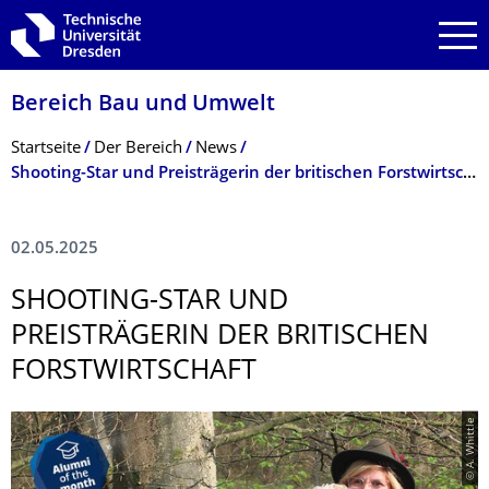
Zur Hauptnavigation springen
Zur Suche springen
Zum Inhalt springen
Bereich Bau und Umwelt
Breadcrumb-Menü
Startseite
Der Bereich
News
Shooting-Star und Preisträgerin der britischen Forstwirtschaft
02.05.2025
SHOOTING-STAR UND
PREISTRÄGERIN DER BRITISCHEN
FORSTWIRTSCHAFT
© A. Whittle