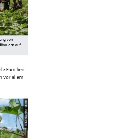
tung von
lbauern auf
ele Familien
n vor allem
© Katharina Stein