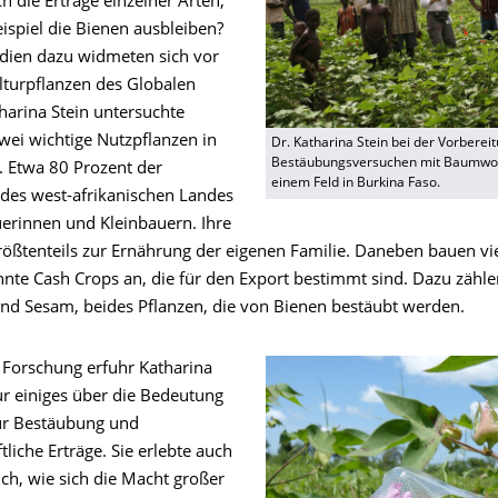
h die Erträge einzelner Arten,
spiel die Bienen ausbleiben?
udien dazu widmeten sich vor
lturpflanzen des Globalen
harina Stein untersuchte
wei wichtige Nutzpflanzen in
Dr. Katharina Stein bei der Vorberei
Bestäubungsversuchen mit Baumwol
. Etwa 80 Prozent der
einem Feld in Burkina Faso.
des west-afrikanischen Landes
uerinnen und Kleinbauern. Ihre
größtenteils zur Ernährung der eigenen Familie. Daneben bauen vi
nte Cash Crops an, die für den Export bestimmt sind. Dazu zähle
d Sesam, beides Pflanzen, die von Bienen bestäubt werden.
r Forschung erfuhr Katharina
ur einiges über die Bedeutung
ür Bestäubung und
tliche Erträge. Sie erlebte auch
ch, wie sich die Macht großer