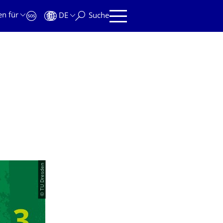
en für
DE
Suche
© TU Dresden