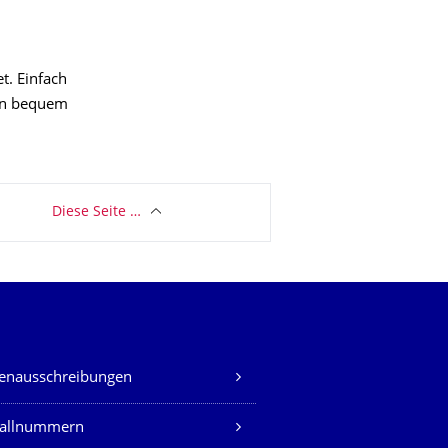
1
t. Einfach
en bequem
Diese Seite …
lenausschreibungen
fallnummern