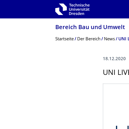
Zur Hauptnavigation springen
Zur Suche springen
Zum Inhalt springen
Bereich Bau und Umwelt
Breadcrumb-Menü
Startseite
Der Bereich
News
UNI 
18.12.2020
UNI LI