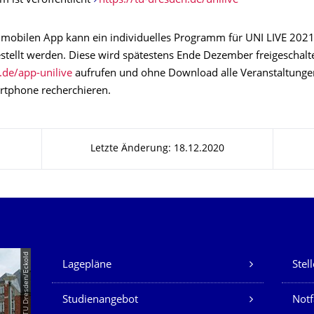
 ist veröffentlicht
https://tu-dresden.de/unilive
r mobilen App kann ein individuelles Programm für UNI LIVE 202
ellt werden. Diese wird spätestens Ende Dezember freigeschalte
d.de/app-unilive
aufrufen und ohne Download alle Veranstaltung
tphone recherchieren.
Letzte Änderung: 18.12.2020
Unsere Dienste
© TU Dresden/Eckold
Lagepläne
Stel
Studienangebot
Not