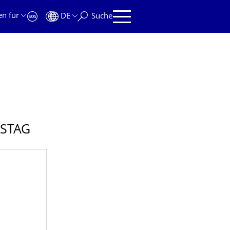
en für
DE
Suche
NSTAG