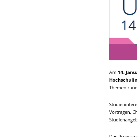
Am
14. Janu
Hochschuli
Themen rund 
Studieninter
Vorträgen, C
Studienangeb