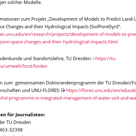
en solcher Modelle.
rmationen zum Projekt „Development of Models to Predict Land-
ce Changes and their Hydrological Impacts (SoilPoreDyn)“:
ores.unu.edu/en/research/projects/development-of-models-to-pred
-pore-space-changes-and-their-hydrological-impacts.html
 Bodenkunde und Standortslehre, TU Dresden:
https://tu-
bu/umwelt/forst/boden
en zum gemeinsamen Doktorandenprogramm der TU Dresden/Fa
nschaften und UNU-FLORES:
https://flores.unu.edu/en/educat
hd-programme-in-integrated-management-of-water-soil-and-wa
en für Journalisten:
 der TU Dresden
 463-32398