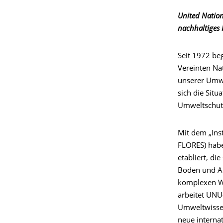
United Natio
nachhaltiges
Seit 1972 be
Vereinten Nat
unserer Umwe
sich die Sit
Umweltschutz
Mit dem „Ins
FLORES) habe
etabliert, d
Boden und Ab
komplexen Wi
arbeitet UNU
Umweltwissen
neue interna