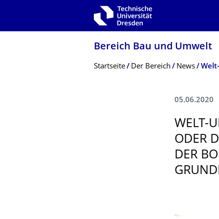
Zur Hauptnavigation springen
Zur Suche springen
Zum Inhalt springen
Bereich Bau und Umwelt
Breadcrumb-Menü
Startseite
Der Bereich
News
05.06.2020
WELT-U
ODER D
DER BO
GRUND