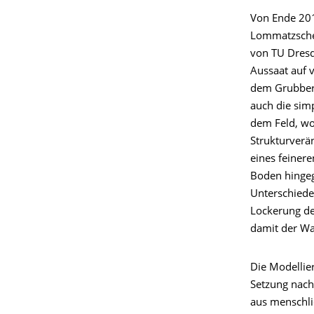
Von Ende 201
Lommatzsche
von TU Dresd
Aussaat auf 
dem Grubber 
auch die sim
dem Feld, wo
Strukturver
eines feiner
Boden hingeg
Unterschiede
Lockerung de
damit der Wa
Die Modellier
Setzung nac
aus menschli