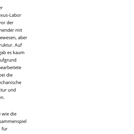
er
exus-Labor
vor der
onender mit
bewesen, aber
ruktur. Auf
 gab es kaum
aufgrund
bearbeitete
ei die
echanische
ktur und
en.
 wie die
usammenspiel
 für