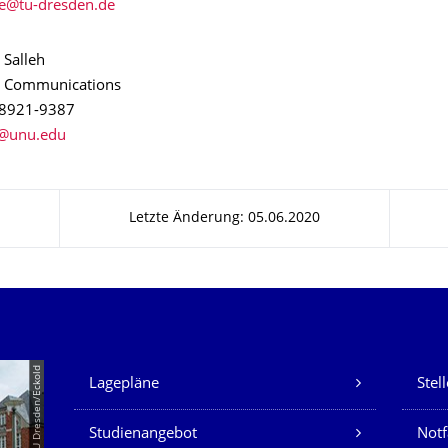
 Salleh
 Communications
 8921-9387
Letzte Änderung: 05.06.2020
Unsere Dienste
© TU Dresden/Eckold
Lagepläne
Stel
Studienangebot
Not