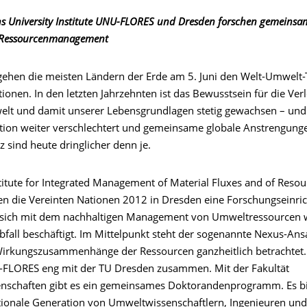
ns University Institute UNU-FLORES und Dresden forschen gemeinsa
 Ressourcenmanagement
gehen die meisten Ländern der Erde am 5. Juni den Welt-Umwelt-
ionen. In den letzten Jahrzehnten ist das Bewusstsein für die Verl
lt und damit unserer Lebensgrundlagen stetig gewachsen – und
uation weiter verschlechtert und gemeinsame globale Anstrengung
 sind heute dringlicher denn je.
titute for Integrated Management of Material Fluxes and of Resou
n die Vereinten Nationen 2012 in Dresden eine Forschungseinri
ie sich mit dem nachhaltigen Management von Umweltressourcen 
fall beschäftigt. Im Mittelpunkt steht der sogenannte Nexus-Ansa
rkungszusammenhänge der Ressourcen ganzheitlich betrachtet.
-FLORES eng mit der TU Dresden zusammen. Mit der Fakultät
schaften gibt es ein gemeinsames Doktorandenprogramm. Es bi
tionale Generation von Umweltwissenschaftlern, Ingenieuren u