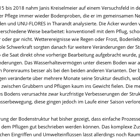
5 bis 2018 nahm Janis Kreiselmeier auf einem Versuchsfeld in d
r Pflege immer wieder Bodenproben, die er im gemeinsamen N
en und UNU-FLORES in Tharandt analysierte. Die Äcker wurden 
verschiedene Weise bearbeitet: konventionell mit dem Pflug, sch
oder gar nicht. Wetterereignisse wie Regen oder Frost, Bodenle
ple Schwerkraft sorgten danach für weitere Veränderungen der St
 die Saat direkt ohne vorherige Bearbeitung aufgebracht wurde,
änderungen. Das Wasserhaltevermögen unter diesem Boden war 
en Porenraums besser als bei den beiden anderen Varianten. Der 
en veränderte über mehrere Monate seine Struktur deutlich, wob
 zwischen Grubbern und Pflügen kaum ins Gewicht fielen. Die m
s Bodens verursachte zwar kurzfristige Verbesserungen der Stru
sserbewegung, diese gingen jedoch im Laufe einer Saison verlor
ung der Bodenstruktur hat bisher gezeigt, dass einfache Prozesse
h dem Pflügen gut beschrieben werden können. Das komplexe Z
chen Eingriffen und Umwelteinflüssen lässt allerdings noch Raum