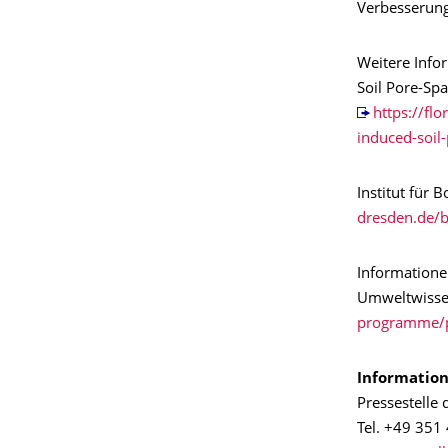
Verbesserung
Weitere Info
Soil Pore-Spa
https://fl
induced-soil
Institut für
dresden.de/
Information
Umweltwisse
programme/p
Information
Pressestelle
Tel. +49 351