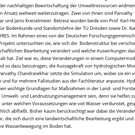
h der nachhaltigen Bewirtschaftung der Umweltressourcen widme
en Ansatz weltweit weiterzutragen. Zwei von ihnen sind Parvathy
r und Janis Kreiselmeier. Betreut wurden beide von Prof. Karl-H
 für Bodenkunde und Standortslehre der TU Dresden sowie Dr. Ka
RES. Im Rahmen eines von der Deutschen Forschungsgemeinscha
Projekts untersuchten sie, wie sich die Bodenstruktur bei versch
schaftlichen Bearbeitung verändert und welche Auswirkungen das
lt hat. Ziel war es, diese Veränderungen in einem Computermod
nd so dazu beizutragen, die Aussagekraft von hydrologischen Mo
Parvathy Chandrasekhar setzte die Simulation um, wobei sie ein
e und für mehrere Fallstudien aus der Fachliteratur anpasste. Hy
en wichtige Grundlagen für Maßnahmen in der Land- und Forstw
s Umwelt- und Landnutzungsmanagement sein, denn sie helfen z
, unter welchen Voraussetzungen wie viel Wasser verdunstet, ges
hlich abfließt. Bisher kaum berücksichtigt war dabei die Verände
, die sich durch eine landwirtschaftliche Bearbeitung ergibt und
 die Wasserbewegung im Boden hat.