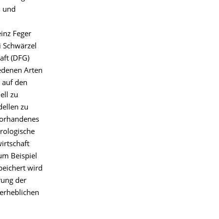
n und
einz Feger
i Schwärzel
ft (DFG)
iedenen Arten
 auf den
ell zu
dellen zu
 vorhandenes
drologische
irtschaft
um Beispiel
peichert wird
rung der
 erheblichen