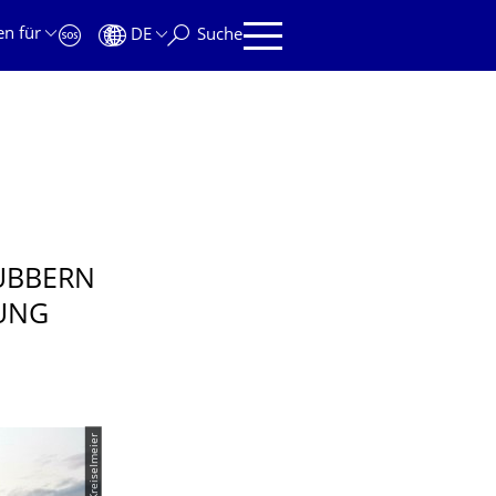
en für
DE
Suche
RUBBERN
RUNG
© Janis Kreiselmeier