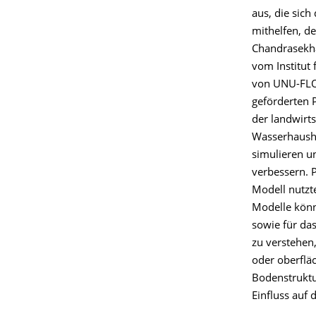
aus, die sic
mithelfen, d
Chandrasekha
vom Institut
von UNU-FLO
geförderten 
der landwirt
Wasserhausha
simulieren u
verbessern. 
Modell nutzt
Modelle könn
sowie für da
zu verstehen
oder oberfläc
Bodenstruktur
Einfluss auf