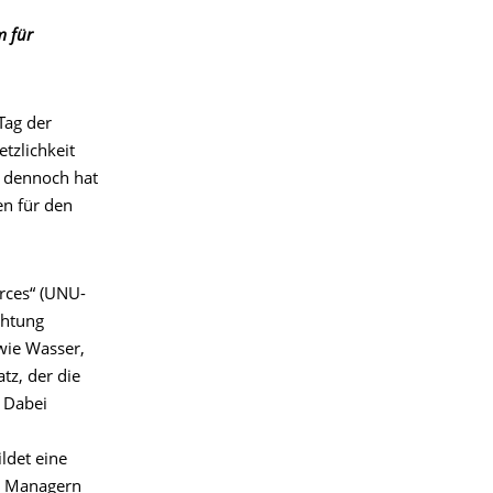
m für
Tag der
etzlichkeit
 dennoch hat
en für den
rces“ (UNU-
chtung
wie Wasser,
tz, der die
 Dabei
ldet eine
nd Managern