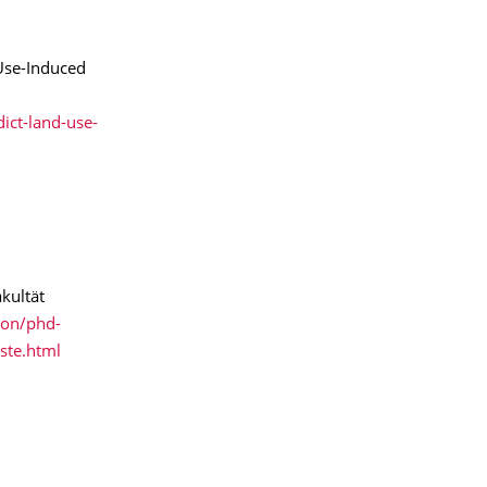
Use-Induced
ict-land-use-
kultät
ion/phd-
ste.html