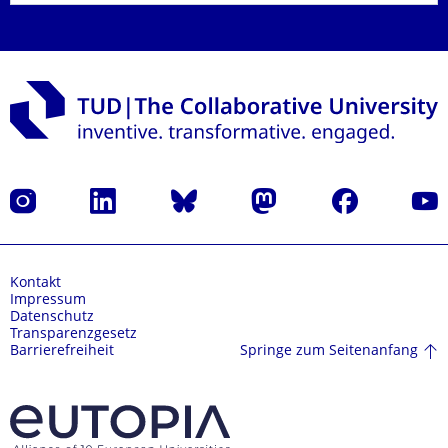
Instagram
LinkedIn
Bluesky
Mastodon
Facebook
Yout
Kontakt
Impressum
Datenschutz
Transparenzgesetz
Springe zum Seitenanfang
Barrierefreiheit