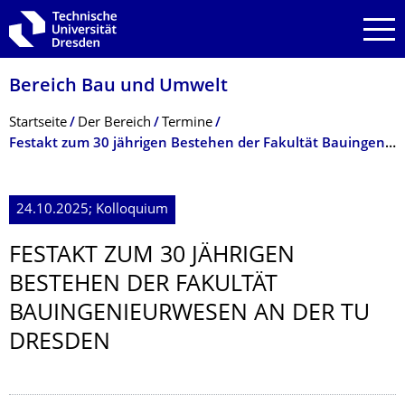
Zur Hauptnavigation springen
Zur Suche springen
Zum Inhalt springen
Bereich Bau und Umwelt
Breadcrumb-Menü
Startseite
Der Bereich
Termine
Festakt zum 30 jährigen Bestehen der Fakultät Bauingenieurwesen an der TU Dresden
24.10.2025; Kolloquium
FESTAKT ZUM 30 JÄHRIGEN
BESTEHEN DER FAKULTÄT
BAUINGENIEURWE­SEN AN DER TU
DRESDEN