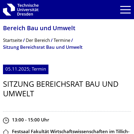
Zur Hauptnavigation springen
Zur Suche springen
Zum Inhalt springen
Bereich Bau und Umwelt
Breadcrumb-Menü
Startseite
Der Bereich
Termine
Sitzung Bereichsrat Bau und Umwelt
05.11.2025; Termin
SITZUNG BEREICHSRAT BAU UND
UMWELT
Zeit
13:00 - 15:00
Uhr
Ort
Festsaal Fakultät Wirtschaftswissenschaften im Tillich-