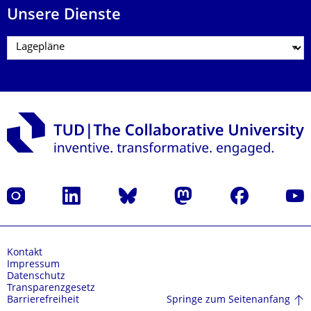
Unsere Dienste
Instagram
LinkedIn
Bluesky
Mastodon
Facebook
Yout
Kontakt
Impressum
Datenschutz
Transparenzgesetz
Springe zum Seitenanfang
Barrierefreiheit