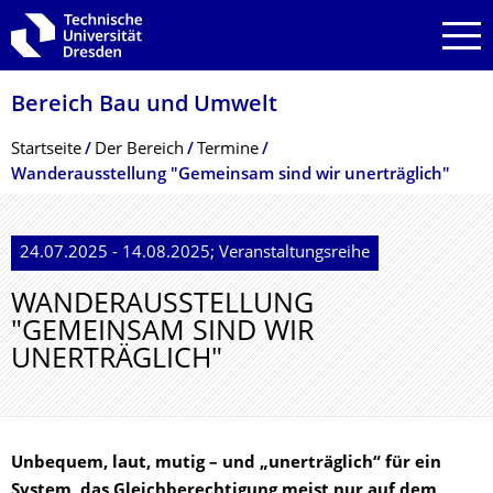
Zur Hauptnavigation springen
Zur Suche springen
Zum Inhalt springen
Bereich Bau und Umwelt
Breadcrumb-Menü
Startseite
Der Bereich
Termine
Wanderausstellung "Gemeinsam sind wir unerträglich"
24.07.2025 - 14.08.2025; Veranstaltungsreihe
WANDERAUSSTELLUNG
"GEMEINSAM SIND WIR
UNERTRÄGLICH"
Unbequem, laut, mutig – und „unerträglich“ für ein
System, das Gleichberechtigung meist nur auf dem