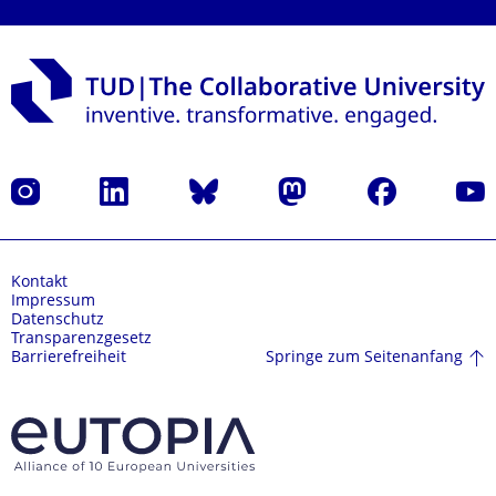
Instagram
LinkedIn
Bluesky
Mastodon
Facebook
Yout
Kontakt
Impressum
Datenschutz
Transparenzgesetz
Springe zum Seitenanfang
Barrierefreiheit