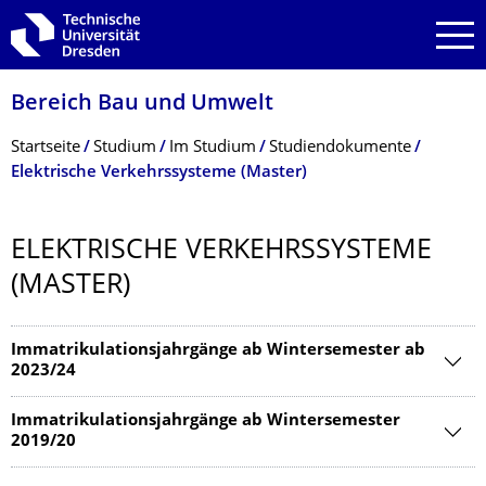
Zur Hauptnavigation springen
Zur Suche springen
Zum Inhalt springen
Bereich Bau und Umwelt
Breadcrumb-Menü
Startseite
Studium
Im Studium
Studiendokumente
Elektrische Verkehrssysteme (Master)
ELEKTRISCHE VERKEHRSSYSTEME
(MASTER)
Immatrikulationsjahrgänge ab Wintersemester ab
2023/24
Immatrikulationsjahrgänge ab Wintersemester
2019/20