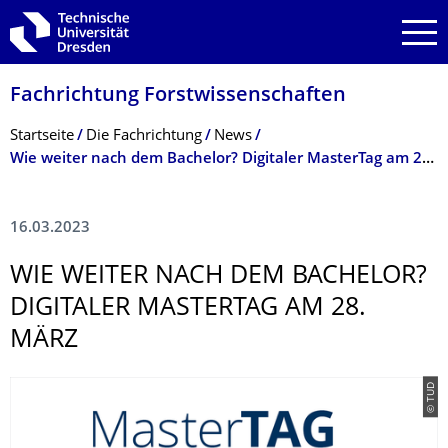
Zur Hauptnavigation springen
Zur Suche springen
Zum Inhalt springen
Fachrichtung Forstwissenschaf­ten
Breadcrumb-Menü
Startseite
Die Fachrichtung
News
Wie weiter nach dem Bachelor? Digitaler MasterTag am 28. März
16.03.2023
WIE WEITER NACH DEM BACHELOR?
DIGITALER MASTERTAG AM 28.
MÄRZ
© TUD