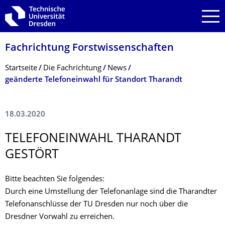
Zur Hauptnavigation springen
Zur Suche springen
Zum Inhalt springen
Fachrichtung Forstwissenschaf­ten
Breadcrumb-Menü
Startseite
Die Fachrichtung
News
geänderte Telefoneinwahl für Standort Tharandt
18.03.2020
TELEFONEINWAHL THARANDT
GESTÖRT
Bitte beachten Sie folgendes:
Durch eine Umstellung der Telefonanlage sind die Tharandter
Telefonanschlüsse der TU Dresden nur noch über die
Dresdner Vorwahl zu erreichen.