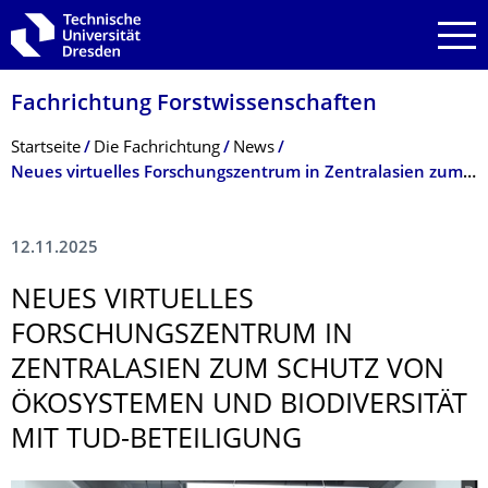
Zur Hauptnavigation springen
Zur Suche springen
Zum Inhalt springen
Fachrichtung Forstwissenschaf­ten
Breadcrumb-Menü
Startseite
Die Fachrichtung
News
Neues virtuelles Forschungszentrum in Zentralasien zum Schutz von Ökosystemen und Biodiversität mit TUD-Beteiligung
12.11.2025
NEUES VIRTUELLES
FORSCHUNGSZEN­TRUM IN
ZENTRALASIEN ZUM SCHUTZ VON
ÖKOSYSTEMEN UND BIODIVERSITÄT
MIT TUD-BETEILIGUNG