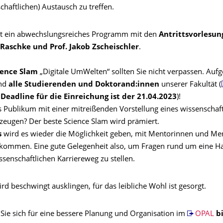
haftlichen) Austausch zu treffen.
et ein abwechslungsreiches Programm mit den
Antrittsvorlesun
 Raschke und Prof. Jakob Zscheischler
.
ience Slam
„Digitale UmWelten“ sollten Sie nicht verpassen. Aufg
ind
alle Studierenden und Doktorand:innen
unserer Fakultät (
 Deadline für die Einreichung ist der 21.04.2023
)!
 Publikum mit einer mitreißenden Vorstellung eines wissenschaft
eugen? Der beste Science Slam wird prämiert.
s
wird es wieder die Möglichkeit geben, mit Mentorinnen und Me
kommen. Eine gute Gelegenheit also, um Fragen rund um eine Hab
senschaftlichen Karriereweg zu stellen.
d beschwingt ausklingen, für das leibliche Wohl ist gesorgt.
 Sie sich für eine bessere Planung und Organisation im
OPAL
b