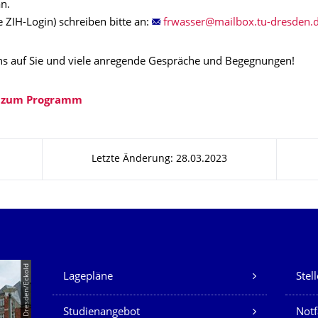
n.
 ZIH-Login) schreiben bitte an:
ns auf Sie und viele anregende Gespräche und Begegnungen!
s zum Programm
Letzte Änderung: 28.03.2023
Unsere Dienste
© TU Dresden/Eckold
Lagepläne
Stel
Studienangebot
Not