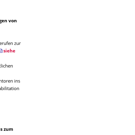
gen von
erufen zur
siehe
lichen
ntoren ins
ilitation
is zum