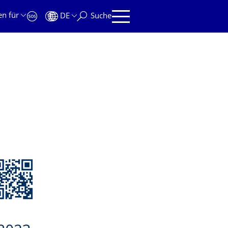
en für
DE
Suche