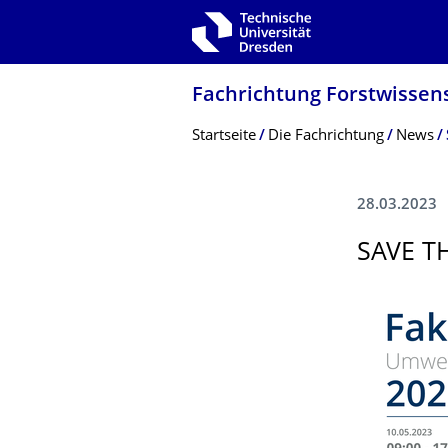
Zur Hauptnavigation springen
Zur Suche springen
Zum Inhalt springen
Fachrichtung Forstwissens
Breadcrumb-Menü
Startseite
Die Fachrichtung
News
28.03.2023
SAVE T