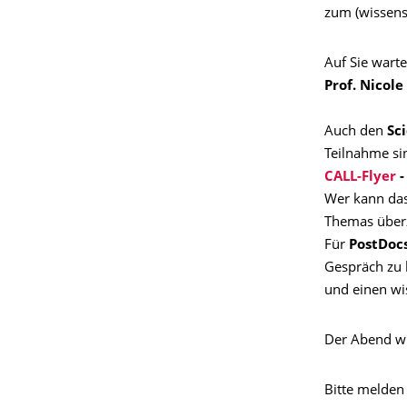
zum (wissensc
Auf Sie wart
Prof. Nicole
Auch den
Sc
Teilnahme s
CALL-Flyer
-
Wer kann das
Themas überz
Für
PostDoc
Gespräch zu 
und einen wis
Der Abend wir
Bitte melden