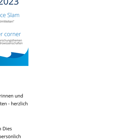
erinnen und
en - herzlich
m Dies
persönlich