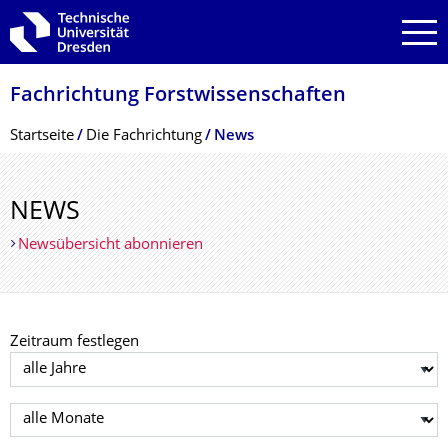
Zur Hauptnavigation springen
Zur Suche springen
Zum Inhalt springen
Fachrichtung Forstwissenschaf­ten
Breadcrumb-Menü
Startseite
Die Fachrichtung
News
NEWS
Newsübersicht abonnieren
Zeitraum festlegen
Jahr auswählen
Monat auswählen