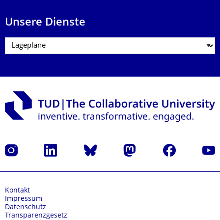
Unsere Dienste
Instagram
LinkedIn
Bluesky
Mastodon
Facebook
Yout
Kontakt
Impressum
Datenschutz
Transparenzgesetz