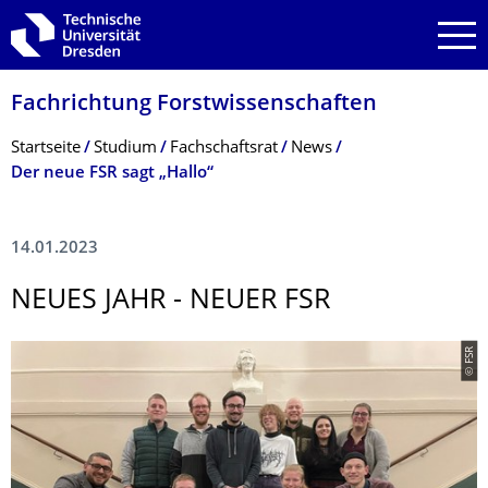
Zur Hauptnavigation springen
Zur Suche springen
Zum Inhalt springen
Fachrichtung Forstwissenschaf­ten
Breadcrumb-Menü
Startseite
Studium
Fachschaftsrat
News
Der neue FSR sagt „Hallo“
14.01.2023
NEUES JAHR - NEUER FSR
© FSR