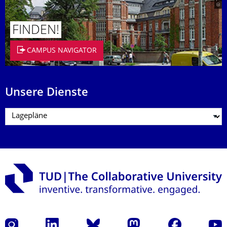
FINDEN!
CAMPUS NAVIGATOR
Unsere Dienste
Instagram
LinkedIn
Bluesky
Mastodon
Facebook
Yout