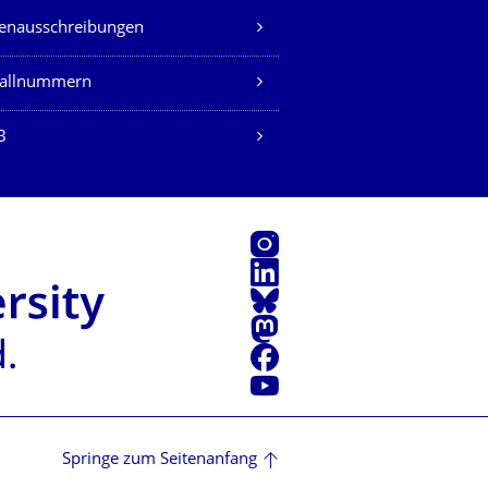
lenausschreibungen
fallnummern
B
Instagram
LinkedIn
Bluesky
Mastodon
Facebook
Youtube
Springe zum Seitenanfang