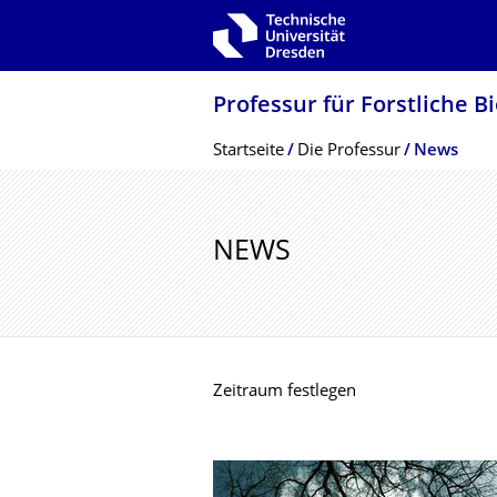
Zur Hauptnavigation springen
Zur Suche springen
Zum Inhalt springen
Professur für Forstliche 
Breadcrumb-Menü
Startseite
Die Professur
News
NEWS
Zeitraum festlegen