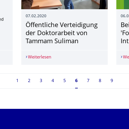
07.02.2020
06.0
ed
Öffentliche Verteidigung
Be
der Doktorarbeit von
'F
Tammam Suliman
In
: 'MANGA' published in Ecological Modelling!
Weiterlesen
Öffentliche Verteidigung der Doktora
We
1
2
3
4
5
Seite 6, aktuell ausgewä
6
7
8
9