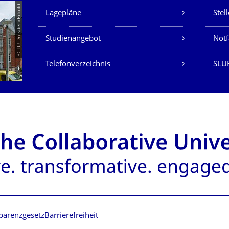
Unsere Dienste
© TU Dresden/Eckold
Lagepläne
Stel
Studienangebot
Not
Telefonverzeichnis
SLU
parenzgesetz
Barrierefreiheit