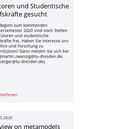
toren und Studentische
lfskräfte gesucht
 Beginn zum kommenden
ersemester 2020 sind noch Stellen
Tutoren und studentische
skräfte frei. Haben Sie Interesse uns
ehre und Forschung zu
rstützen? Dann melden Sie sich bei
 (martin.zwanzig@tu-dresden.de,
berger@tu-dresden.de).
play between vegetation and water in mangroves
iterlesen
Tutoren und Studentische Hilfskräfte gesucht
3.2020
view on metamodels