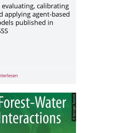
 evaluating, calibrating
d applying agent-based
dels published in
SSS
 by physical adapation
iterlesen
Review on metamodels for evaluating, calibrating and a
© Springer Nature