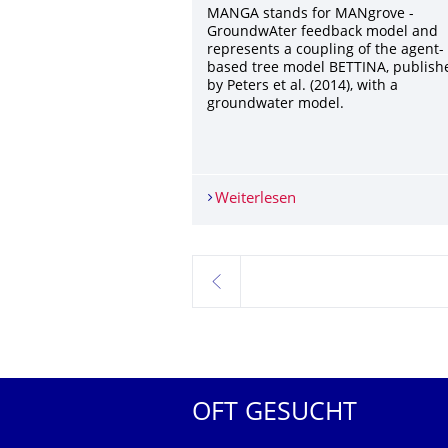
MANGA stands for MANgrove -
GroundwAter feedback model and
represents a coupling of the agent-
based tree model BETTINA, publish
by Peters et al. (2014), with a
groundwater model.
Weiterlesen
'BETTINA' got married
zurück
OFT GESUCHT