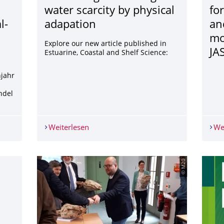
water scarcity by physical
for
l-
adapation
an
mo
Explore our new article published in
JA
Estuarine, Coastal and Shelf Science:
hjahr
ndel
phy - presenting an individual-based model of salps
Weiterlesen
How mangroves mitigate water scarcity
We
© M20