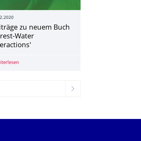
2.2020
iträge zu neuem Buch
orest-Water
teractions'
rbeit von Tammam Suliman
iterlesen
Beiträge zu neuem Buch 'Forest-Water Interactions'
hlt
weiter