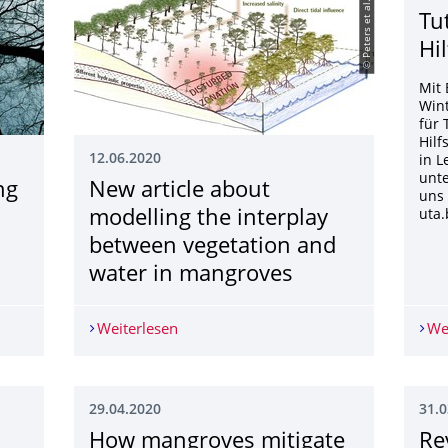
© Peters et al. 2020
Tu
Hi
Mit
Wint
für 
Hilf
12.06.2020
in L
unte
ng
New article about
uns
modelling the interplay
uta.
between vegetation and
water in mangroves
dung des ORF über die Kommunikation von Bäumen
Weiterlesen
New article about modelling the inter
We
29.04.2020
31.0
How mangroves mitigate
Re