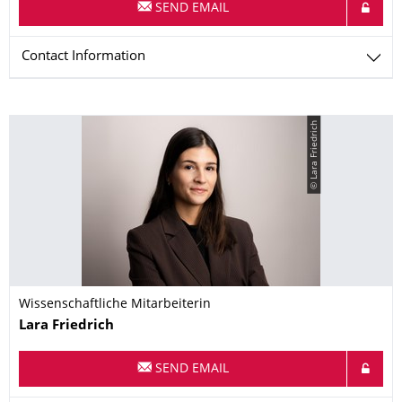
SEND EMAIL
Contact Information
© Lara Friedrich
Wissenschaftliche Mitarbeiterin
Name
Lara
Friedrich
SEND EMAIL