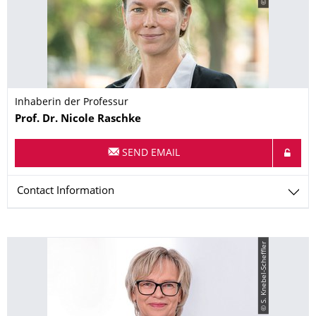
Inhaberin der Professur
Name
Prof. Dr.
Nicole
Raschke
SEND EMAIL
Contact Information
© S. Knebel-Scheffler