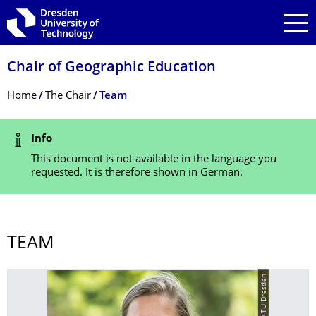
Skip to main navigation
Skip to search
Skip to content
Chair of Geographic Education
Breadcrumb Menu
Home
The Chair
Team
Status Message
Info
This document is not available in the language you
requested. It is therefore shown in German.
TEAM
© TU Dresden