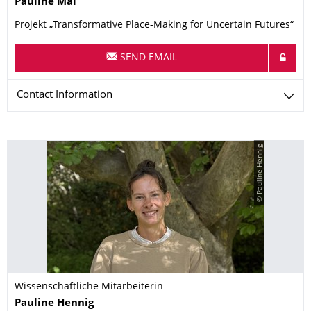
Pauline
Mai
Projekt „Transformative Place-Making for Uncertain Futures“
SEND EMAIL
Contact Information
© Pauline Hennig
Wissenschaftliche Mitarbeiterin
Name
Pauline
Hennig