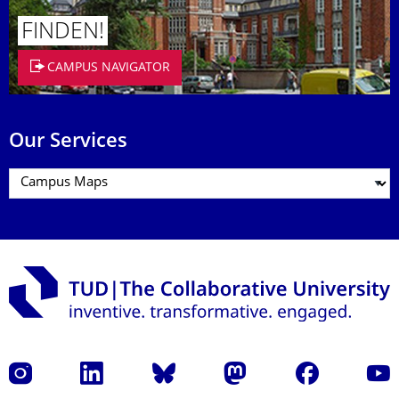
FINDEN!
CAMPUS NAVIGATOR
Our Services
Instagram
LinkedIn
Bluesky
Mastodon
Facebook
YouT