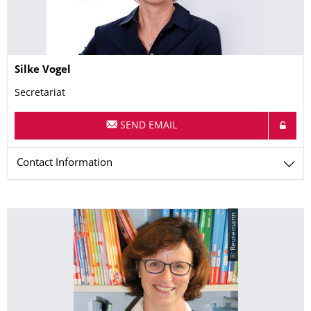
Name
Silke
Vogel
Secretariat
SEND EMAIL
Contact Information
© Reutemann