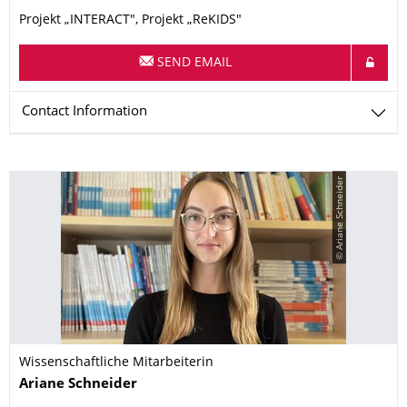
Projekt „INTERACT", Projekt „ReKIDS"
SEND EMAIL
Contact Information
© Ariane Schneider
Wissenschaftliche Mitarbeiterin
Name
Ariane
Schneider