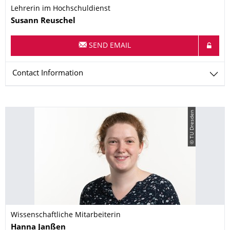
Lehrerin im Hochschuldienst
Name
Susann
Reuschel
SEND EMAIL
Contact Information
© TU Dresden
Wissenschaftliche Mitarbeiterin
Name
Hanna
Janßen