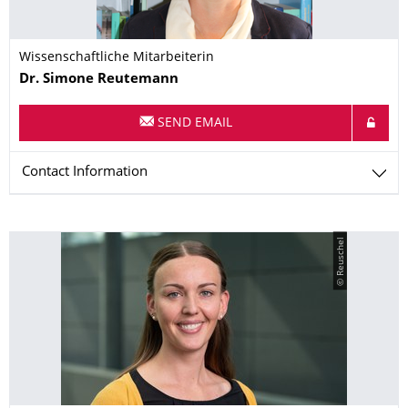
Wissenschaftliche Mitarbeiterin
Name
Dr.
Simone
Reutemann
SEND EMAIL
Contact Information
© Reuschel