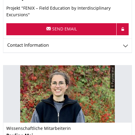
Projekt "FENIX – Field Education by Interdisciplinary
Excursions"
SEND EMAIL
Contact Information
© Pauline Mai
Wissenschaftliche Mitarbeiterin
Name