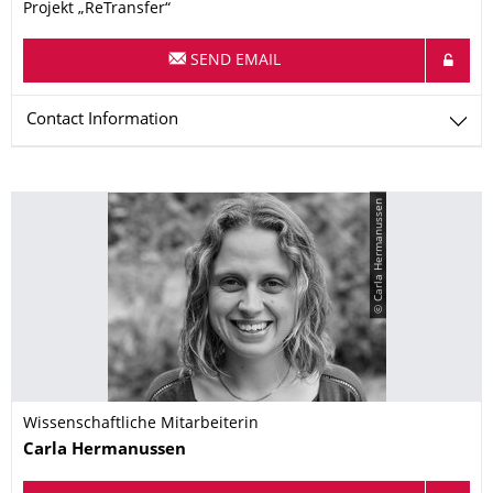
Projekt „ReTransfer“
SEND EMAIL
Contact Information
© Carla Hermanussen
Wissenschaftliche Mitarbeiterin
Name
Carla
Hermanussen