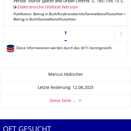
Period: Tourist Spaces and Urban Centres
.
S. 185–199
,
15 S.
Elektronische (Volltext-)Version
Publikation: Beitrag in Buch/Konferenzbericht/Sammelband/Gutachten >
Beitrag in Buch/Sammelband/Gutachten
Seite 1, aktuell ausgewählt
1
weite
Diese Informationen werden durch das
FIS
bereitgestellt.
Zu dieser Seite
Marcus Hübscher
Letzte Änderung: 12.08.2025
Diese Seite …
OFT GESUCHT