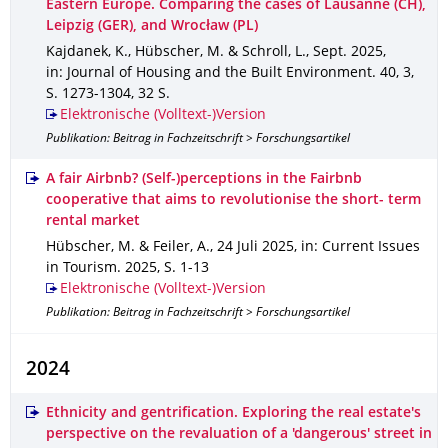
Eastern Europe. Comparing the cases of Lausanne (CH),
Leipzig (GER), and Wrocław (PL)
Kajdanek, K., Hübscher, M. & Schroll, L.
,
Sept. 2025
,
in: Journal of Housing and the Built Environment
.
40
,
3
,
S. 1273-1304
,
32 S.
Elektronische (Volltext-)Version
Publikation: Beitrag in Fachzeitschrift > Forschungsartikel
A fair Airbnb? (Self-)perceptions in the Fairbnb
cooperative that aims to revolutionise the short- term
rental market
Hübscher, M. & Feiler, A.
,
24 Juli 2025
,
in: Current Issues
in Tourism
.
2025
,
S. 1-13
Elektronische (Volltext-)Version
Publikation: Beitrag in Fachzeitschrift > Forschungsartikel
2024
Ethnicity and gentrification. Exploring the real estate's
perspective on the revaluation of a 'dangerous' street in