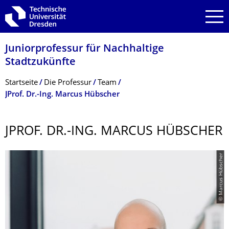
Zur Hauptnavigation springen
Zur Suche springen
Zum Inhalt springen
Juniorprofessur für Nachhaltige
Stadtzukünfte
Breadcrumb-Menü
Startseite
Die Professur
Team
JProf. Dr.-Ing. Marcus Hübscher
JPROF. DR.-ING. MARCUS HÜBSCHER
© Marcus Hübscher