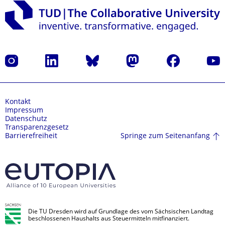
Instagram
LinkedIn
Bluesky
Mastodon
Facebook
Yout
Kontakt
Impressum
Datenschutz
Transparenzgesetz
Springe zum Seitenanfang
Barrierefreiheit
Die TU Dresden wird auf Grundlage des vom Sächsischen Landtag
beschlossenen Haushalts aus Steuermitteln mitfinanziert.