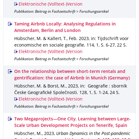
Elektronische (Volltext-)Version
Publikation: Beitrag in Fachzeitschrift > Forschungsartikel
Taming Airbnb Locally: Analysing Regulations in
Amsterdam, Berlin and London
Hübscher, M. & Kallert, T.
,
Feb. 2023
,
in: Tijdschrift voor
economische en sociale geografie
.
114
,
1
,
S. 6-27
,
22 S.
Elektronische (Volltext-)Version
Publikation: Beitrag in Fachzeitschrift > Forschungsartikel
On the relationship between short-term rentals and
gentrification: the case of Airbnb in Munich (Germany)
Hübscher, M. & Borst, M.
,
2023
,
in: Geografie : sborník
Česke Geografické Společnosti
.
128
,
1
,
S. 1-24
,
24 S.
Elektronische (Volltext-)Version
Publikation: Beitrag in Fachzeitschrift > Forschungsartikel
Two Megaprojects—One City. Learning between Large-
Scale Urban Development Projects on Tenerife, Spain
Hübscher, M.
,
2023
,
Urban Dynamics in the Post-pandemic