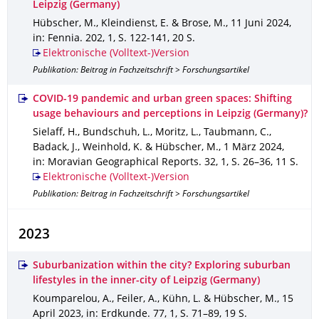
Leipzig (Germany)
Hübscher, M., Kleindienst, E. & Brose, M.
,
11 Juni 2024
,
in: Fennia
.
202
,
1
,
S. 122-141
,
20 S.
Elektronische (Volltext-)Version
Publikation: Beitrag in Fachzeitschrift > Forschungsartikel
COVID-19 pandemic and urban green spaces: Shifting
usage behaviours and perceptions in Leipzig (Germany)?
Sielaff, H., Bundschuh, L., Moritz, L., Taubmann, C.,
Badack, J., Weinhold, K. & Hübscher, M.
,
1 März 2024
,
in: Moravian Geographical Reports
.
32
,
1
,
S. 26–36
,
11 S.
Elektronische (Volltext-)Version
Publikation: Beitrag in Fachzeitschrift > Forschungsartikel
2023
Suburbanization within the city? Exploring suburban
lifestyles in the inner-city of Leipzig (Germany)
Koumparelou, A., Feiler, A., Kühn, L. & Hübscher, M.
,
15
April 2023
,
in: Erdkunde
.
77
,
1
,
S. 71–89
,
19 S.