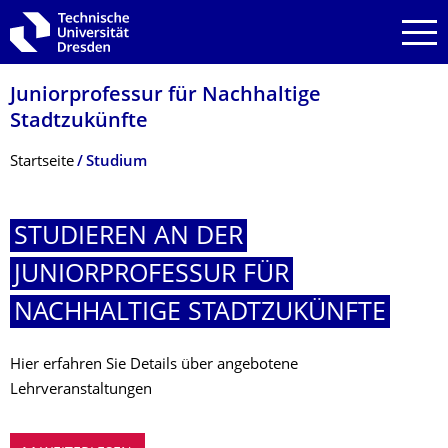
Zur Hauptnavigation springen
Zur Suche springen
Zum Inhalt springen
Juniorprofessur für Nachhaltige
Stadtzukünfte
Breadcrumb-Menü
Startseite
Studium
STUDIEREN AN DER
JUNIORPROFESSUR FÜR
NACHHALTIGE STADTZUKÜNFTE
Hier erfahren Sie Details über angebotene
Lehrveranstaltungen