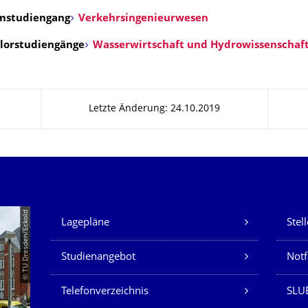
ms
tudiengang
Verkehrsingenieurwesen
lors
tudiengänge
Wasserwirtschaft und Hydrowissenschaf
Letzte Änderung: 24.10.2019
Unsere Dienste
© TU Dresden/Eckold
Lagepläne
Stel
Studienangebot
Not
Telefonverzeichnis
SLU