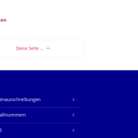
ten
Diese Seite …
lenausschreibungen
fallnummern
B