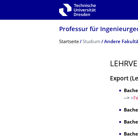
Zur Hauptnavigation springen
Zur Suche springen
Zum Inhalt springen
Professur für Ingenieurge
Breadcrumb-Menü
Startseite
Studium
Andere Fakult
LEHRVE
Export (L
Bache
-->
F
Bache
Bache
Bache