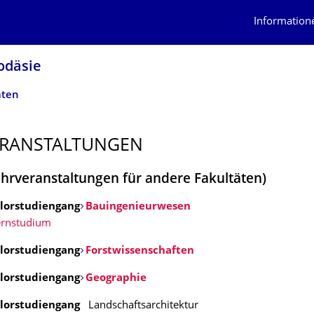
Information
odäsie
äten
RANSTAL­TUNGEN
ehrveranstaltungen für andere Fakultäten)
lors
tudiengang
Bauingenieurwesen
ernstudium
lors
tudiengang
Forstwissenschaften
lorstudiengang
Geographie
lors
tudiengang
Landschaftsarchitektur